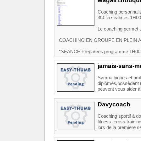
Magali Brouqui
Coaching personnalis
35€ la séances 1H00 
Le coaching permet a
COACHING EN GROUPE EN PLEIN AIR a
*SEANCE Préparées programme 1H00.
jamais-sans-m
Sympathiques et prof
diplômés,possèdent un
peuvent vous aider à 
Davycoach
Coaching sportif à dom
fitness, cross traini
lors de la première s