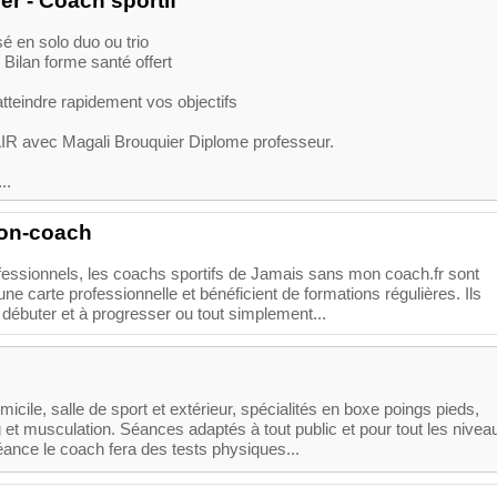
er - Coach sportif
é en solo duo ou trio
Bilan forme santé offert
tteindre rapidement vos objectifs
vec Magali Brouquier Diplome professeur.
..
on-coach
essionnels, les coachs sportifs de Jamais sans mon coach.fr sont
e carte professionnelle et bénéficient de formations régulières. Ils
débuter et à progresser ou tout simplement...
icile, salle de sport et extérieur, spécialités en boxe poings pieds,
ng et musculation. Séances adaptés à tout public et pour tout les nivea
éance le coach fera des tests physiques...