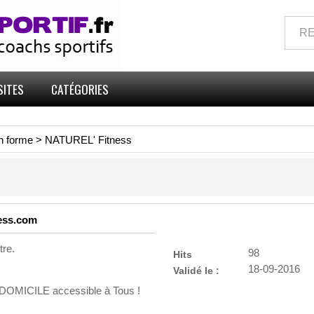
SITES
CATÉGORIES
n forme
>
NATUREL' Fitness
ness.com
tre.
98
Hits
18-09-2016
Validé le :
 DOMICILE accessible à Tous !